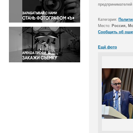
Правосудие
предпринимателей 
Происшествия и конфликты
Религия
Категория:
Полити
Место:
Россия, М
Светская жизнь
Сообщить об оши
Спорт
Экология
Ещё фото
Экономика и бизнес