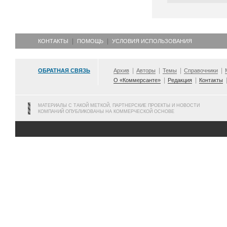
КОНТАКТЫ
ПОМОЩЬ
УСЛОВИЯ ИСПОЛЬЗОВАНИЯ
ОБРАТНАЯ СВЯЗЬ
Архив
Авторы
Темы
Справочники
О «Коммерсанте»
Редакция
Контакты
МАТЕРИАЛЫ С ТАКОЙ МЕТКОЙ, ПАРТНЕРСКИЕ ПРОЕКТЫ И НОВОСТИ
КОМПАНИЙ ОПУБЛИКОВАНЫ НА КОММЕРЧЕСКОЙ ОСНОВЕ