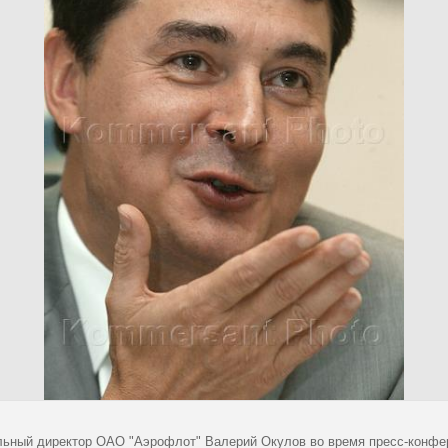
льный директор ОАО "Аэрофлот" Валерий Окулов во время пресс-конфе