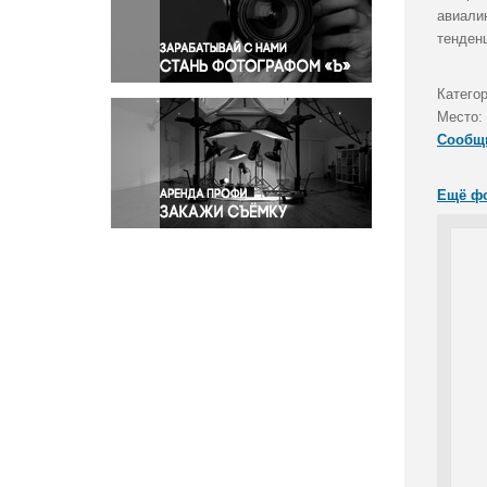
Правосудие
авиалин
тенден
Происшествия и конфликты
Религия
Категор
Светская жизнь
Место:
Спорт
Сообщ
Экология
Экономика и бизнес
Ещё ф