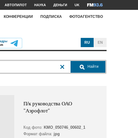
АВТОПИЛОТ
НАУКА
ДЕНЬГИ
UK
КОНФЕРЕНЦИИ
ПОДПИСКА
ФОТОАГЕНТСТВО
RU
EN
Найти
П/к руководства ОАО
"Аэрофлот"
Код фото:
KMO_050746_00602_1
Формат файла:
jpg