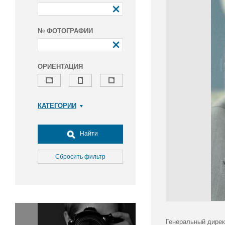
№ ФОТОГРАФИИ
ОРИЕНТАЦИЯ
КАТЕГОРИИ
Армия и ВПК
Досуг, туризм и отдых
Найти
Культура
Медицина
Сбросить фильтр
Наука
Образование
Общество
Окружающая среда
Политика
Генеральный дирек