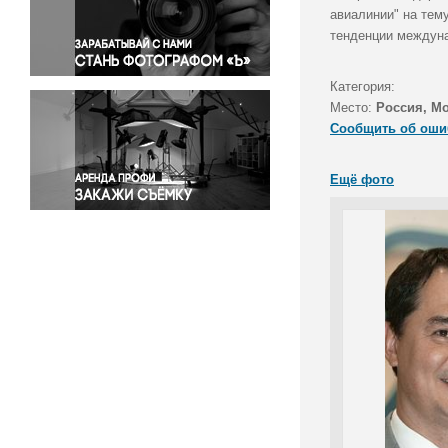
Правосудие
авиалинии" на тему
тенденции междуна
Происшествия и конфликты
Религия
Категория:
Светская жизнь
Место:
Россия, М
Спорт
Сообщить об оши
Экология
Экономика и бизнес
Ещё фото