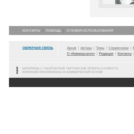
КОНТАКТЫ
ПОМОЩЬ
УСЛОВИЯ ИСПОЛЬЗОВАНИЯ
ОБРАТНАЯ СВЯЗЬ
Архив
Авторы
Темы
Справочники
О «Коммерсанте»
Редакция
Контакты
МАТЕРИАЛЫ С ТАКОЙ МЕТКОЙ, ПАРТНЕРСКИЕ ПРОЕКТЫ И НОВОСТИ
КОМПАНИЙ ОПУБЛИКОВАНЫ НА КОММЕРЧЕСКОЙ ОСНОВЕ