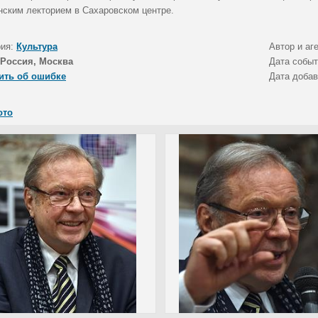
нским лекторием в Сахаровском центре.
рия:
Культура
Автор и аг
Россия, Москва
Дата собы
ить об ошибке
Дата доба
ото