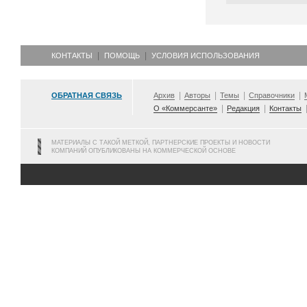
КОНТАКТЫ
ПОМОЩЬ
УСЛОВИЯ ИСПОЛЬЗОВАНИЯ
ОБРАТНАЯ СВЯЗЬ
Архив
Авторы
Темы
Справочники
О «Коммерсанте»
Редакция
Контакты
МАТЕРИАЛЫ С ТАКОЙ МЕТКОЙ, ПАРТНЕРСКИЕ ПРОЕКТЫ И НОВОСТИ
КОМПАНИЙ ОПУБЛИКОВАНЫ НА КОММЕРЧЕСКОЙ ОСНОВЕ