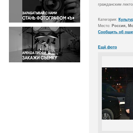
Правосудие
гражданским лекто
Происшествия и конфликты
Религия
Категория:
Культу
Место:
Россия, М
Светская жизнь
Сообщить об оши
Спорт
Экология
Ещё фото
Экономика и бизнес