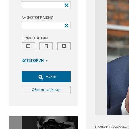
№ ФОТОГРАФИИ
ОРИЕНТАЦИЯ
КАТЕГОРИИ
Армия и ВПК
Досуг, туризм и отдых
Найти
Культура
Медицина
Сбросить фильтр
Наука
Образование
Общество
Окружающая среда
Политика
Польский кинорежи