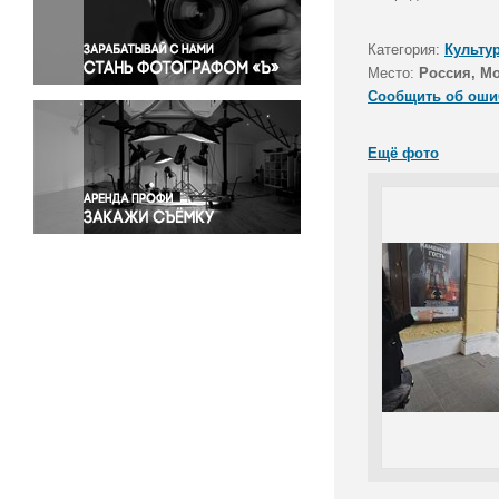
Правосудие
Происшествия и конфликты
Категория:
Культу
Религия
Место:
Россия, М
Сообщить об оши
Светская жизнь
Спорт
Ещё фото
Экология
Экономика и бизнес