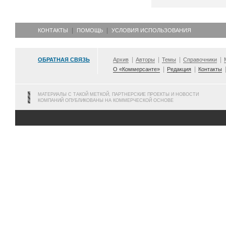
КОНТАКТЫ
ПОМОЩЬ
УСЛОВИЯ ИСПОЛЬЗОВАНИЯ
ОБРАТНАЯ СВЯЗЬ
Архив
Авторы
Темы
Справочники
О «Коммерсанте»
Редакция
Контакты
МАТЕРИАЛЫ С ТАКОЙ МЕТКОЙ, ПАРТНЕРСКИЕ ПРОЕКТЫ И НОВОСТИ
КОМПАНИЙ ОПУБЛИКОВАНЫ НА КОММЕРЧЕСКОЙ ОСНОВЕ