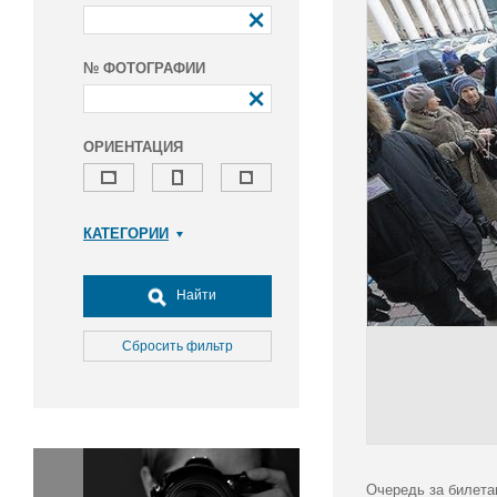
№ ФОТОГРАФИИ
ОРИЕНТАЦИЯ
КАТЕГОРИИ
Армия и ВПК
Досуг, туризм и отдых
Найти
Культура
Медицина
Сбросить фильтр
Наука
Образование
Общество
Окружающая среда
Политика
Очередь за билета