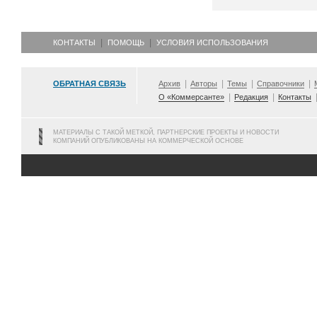
КОНТАКТЫ
ПОМОЩЬ
УСЛОВИЯ ИСПОЛЬЗОВАНИЯ
ОБРАТНАЯ СВЯЗЬ
Архив
Авторы
Темы
Справочники
О «Коммерсанте»
Редакция
Контакты
МАТЕРИАЛЫ С ТАКОЙ МЕТКОЙ, ПАРТНЕРСКИЕ ПРОЕКТЫ И НОВОСТИ
КОМПАНИЙ ОПУБЛИКОВАНЫ НА КОММЕРЧЕСКОЙ ОСНОВЕ