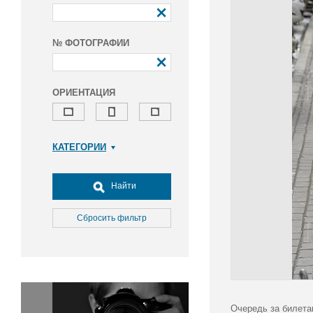
№ ФОТОГРАФИИ
ОРИЕНТАЦИЯ
КАТЕГОРИИ
Армия и ВПК
Досуг, туризм и отдых
Найти
Культура
Медицина
Сбросить фильтр
Наука
Образование
Общество
Окружающая среда
Политика
Очередь за билета