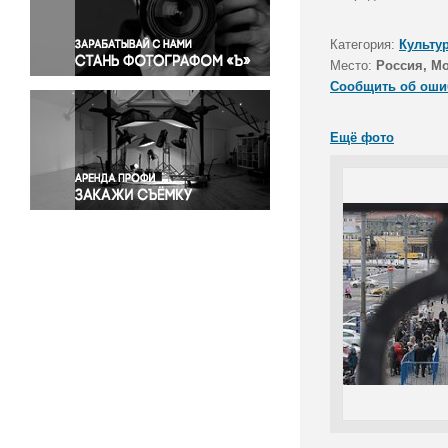
Правосудие
Происшествия и конфликты
Категория:
Культу
Религия
Место:
Россия, М
Сообщить об оши
Светская жизнь
Спорт
Ещё фото
Экология
Экономика и бизнес