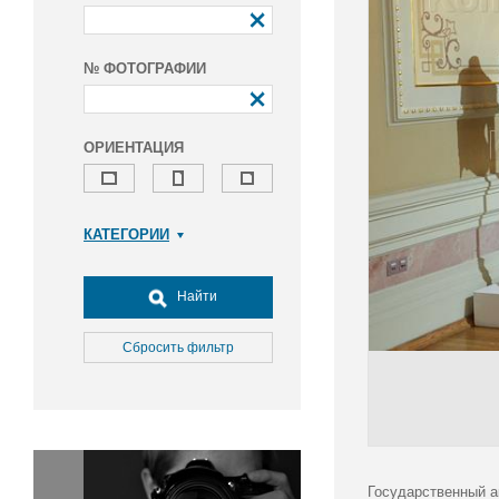
№ ФОТОГРАФИИ
ОРИЕНТАЦИЯ
КАТЕГОРИИ
Армия и ВПК
Досуг, туризм и отдых
Найти
Культура
Медицина
Сбросить фильтр
Наука
Образование
Общество
Окружающая среда
Политика
Государственный а