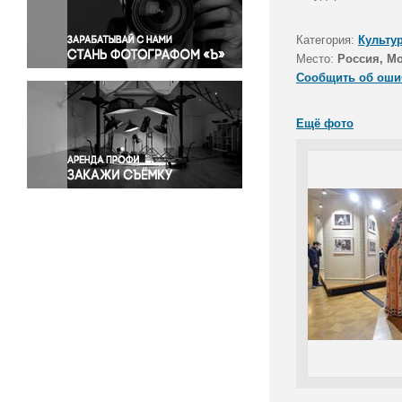
Правосудие
Происшествия и конфликты
Категория:
Культу
Религия
Место:
Россия, М
Сообщить об оши
Светская жизнь
Спорт
Ещё фото
Экология
Экономика и бизнес