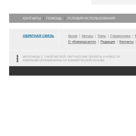
КОНТАКТЫ
ПОМОЩЬ
УСЛОВИЯ ИСПОЛЬЗОВАНИЯ
ОБРАТНАЯ СВЯЗЬ
Архив
Авторы
Темы
Справочники
О «Коммерсанте»
Редакция
Контакты
МАТЕРИАЛЫ С ТАКОЙ МЕТКОЙ, ПАРТНЕРСКИЕ ПРОЕКТЫ И НОВОСТИ
КОМПАНИЙ ОПУБЛИКОВАНЫ НА КОММЕРЧЕСКОЙ ОСНОВЕ