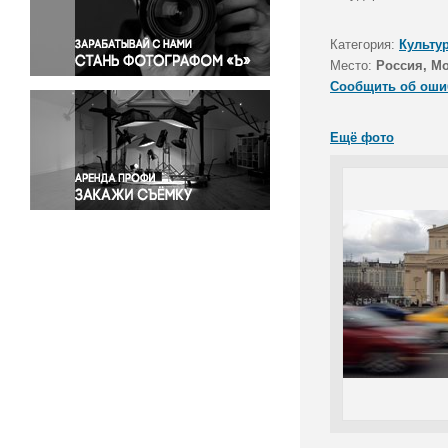
Правосудие
Происшествия и конфликты
Категория:
Культу
Религия
Место:
Россия, М
Сообщить об оши
Светская жизнь
Спорт
Ещё фото
Экология
Экономика и бизнес