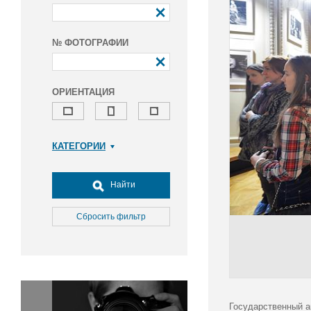
№ ФОТОГРАФИИ
ОРИЕНТАЦИЯ
КАТЕГОРИИ
Армия и ВПК
Досуг, туризм и отдых
Найти
Культура
Медицина
Сбросить фильтр
Наука
Образование
Общество
Окружающая среда
Политика
Государственный а