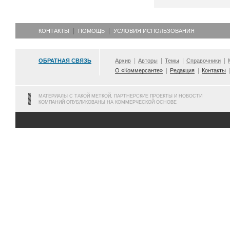
КОНТАКТЫ
ПОМОЩЬ
УСЛОВИЯ ИСПОЛЬЗОВАНИЯ
ОБРАТНАЯ СВЯЗЬ
Архив
Авторы
Темы
Справочники
О «Коммерсанте»
Редакция
Контакты
МАТЕРИАЛЫ С ТАКОЙ МЕТКОЙ, ПАРТНЕРСКИЕ ПРОЕКТЫ И НОВОСТИ
КОМПАНИЙ ОПУБЛИКОВАНЫ НА КОММЕРЧЕСКОЙ ОСНОВЕ