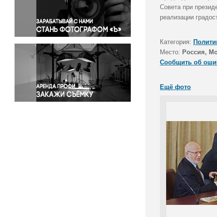
Правосудие
Совета при презид
реализации градос
Происшествия и конфликты
Религия
Категория:
Полити
Светская жизнь
Место:
Россия, М
Спорт
Сообщить об оши
Экология
Экономика и бизнес
Ещё фото