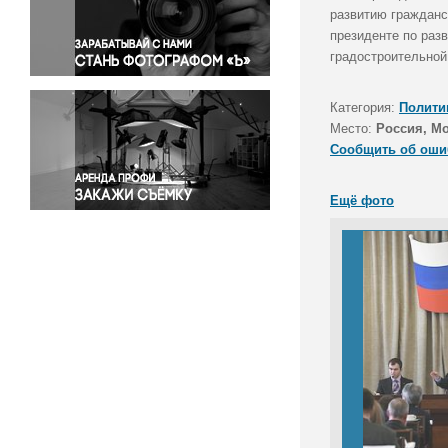
Правосудие
развитию гражданс
президенте по раз
Происшествия и конфликты
градостроительной
Религия
Светская жизнь
Категория:
Полити
Спорт
Место:
Россия, М
Экология
Сообщить об оши
Экономика и бизнес
Ещё фото