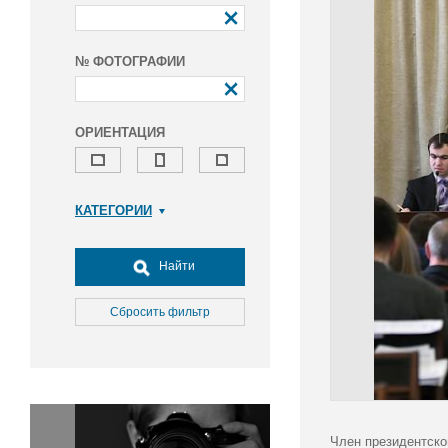
№ ФОТОГРАФИИ
ОРИЕНТАЦИЯ
КАТЕГОРИИ
Армия и ВПК
Досуг, туризм и отдых
Найти
Культура
Медицина
Сбросить фильтр
Наука
Образование
Общество
Окружающая среда
Политика
Член президентско