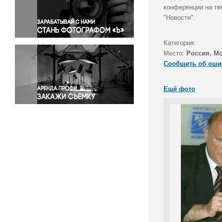
Правосудие
конференции на те
"Новости".
Происшествия и конфликты
Религия
Категория:
Светская жизнь
Место:
Россия, М
Спорт
Сообщить об оши
Экология
Экономика и бизнес
Ещё фото