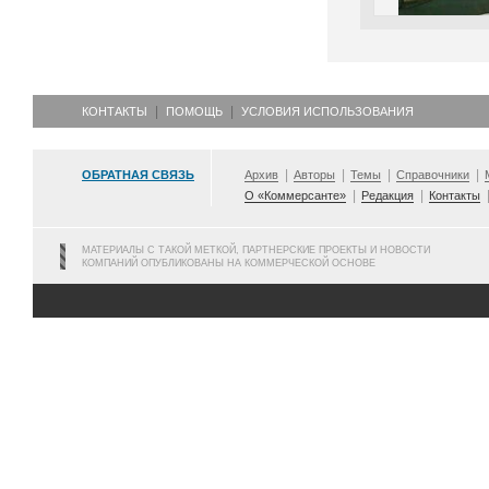
КОНТАКТЫ
ПОМОЩЬ
УСЛОВИЯ ИСПОЛЬЗОВАНИЯ
ОБРАТНАЯ СВЯЗЬ
Архив
Авторы
Темы
Справочники
О «Коммерсанте»
Редакция
Контакты
МАТЕРИАЛЫ С ТАКОЙ МЕТКОЙ, ПАРТНЕРСКИЕ ПРОЕКТЫ И НОВОСТИ
КОМПАНИЙ ОПУБЛИКОВАНЫ НА КОММЕРЧЕСКОЙ ОСНОВЕ