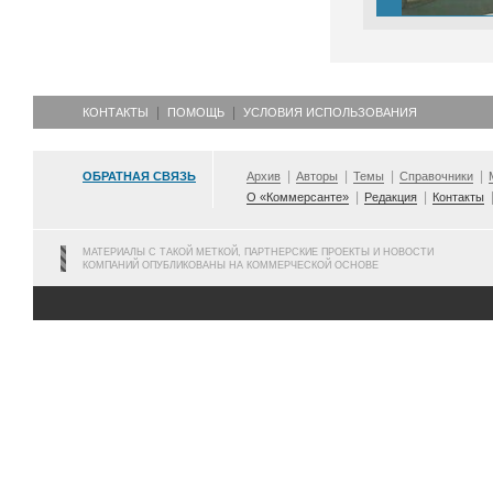
КОНТАКТЫ
ПОМОЩЬ
УСЛОВИЯ ИСПОЛЬЗОВАНИЯ
ОБРАТНАЯ СВЯЗЬ
Архив
Авторы
Темы
Справочники
О «Коммерсанте»
Редакция
Контакты
МАТЕРИАЛЫ С ТАКОЙ МЕТКОЙ, ПАРТНЕРСКИЕ ПРОЕКТЫ И НОВОСТИ
КОМПАНИЙ ОПУБЛИКОВАНЫ НА КОММЕРЧЕСКОЙ ОСНОВЕ