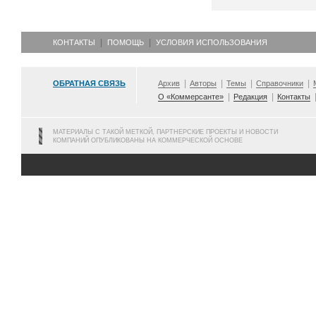
КОНТАКТЫ
ПОМОЩЬ
УСЛОВИЯ ИСПОЛЬЗОВАНИЯ
ОБРАТНАЯ СВЯЗЬ
Архив
Авторы
Темы
Справочники
О «Коммерсанте»
Редакция
Контакты
МАТЕРИАЛЫ С ТАКОЙ МЕТКОЙ, ПАРТНЕРСКИЕ ПРОЕКТЫ И НОВОСТИ
КОМПАНИЙ ОПУБЛИКОВАНЫ НА КОММЕРЧЕСКОЙ ОСНОВЕ