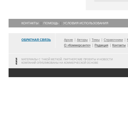
КОНТАКТЫ
ПОМОЩЬ
УСЛОВИЯ ИСПОЛЬЗОВАНИЯ
ОБРАТНАЯ СВЯЗЬ
Архив
Авторы
Темы
Справочники
О «Коммерсанте»
Редакция
Контакты
МАТЕРИАЛЫ С ТАКОЙ МЕТКОЙ, ПАРТНЕРСКИЕ ПРОЕКТЫ И НОВОСТИ
КОМПАНИЙ ОПУБЛИКОВАНЫ НА КОММЕРЧЕСКОЙ ОСНОВЕ