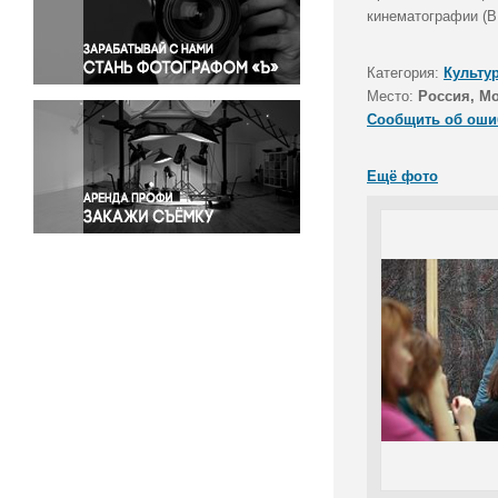
Правосудие
кинематографии (В
Происшествия и конфликты
Религия
Категория:
Культу
Место:
Россия, М
Светская жизнь
Сообщить об оши
Спорт
Экология
Ещё фото
Экономика и бизнес