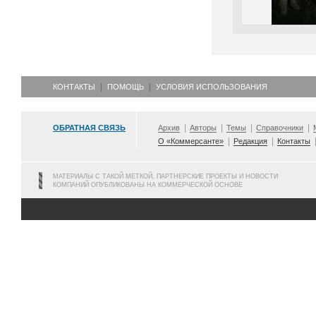
КОНТАКТЫ
ПОМОЩЬ
УСЛОВИЯ ИСПОЛЬЗОВАНИЯ
ОБРАТНАЯ СВЯЗЬ
Архив
Авторы
Темы
Справочники
О «Коммерсанте»
Редакция
Контакты
МАТЕРИАЛЫ С ТАКОЙ МЕТКОЙ, ПАРТНЕРСКИЕ ПРОЕКТЫ И НОВОСТИ
КОМПАНИЙ ОПУБЛИКОВАНЫ НА КОММЕРЧЕСКОЙ ОСНОВЕ