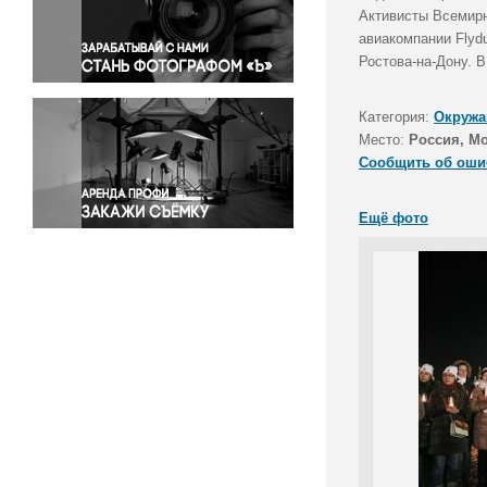
Правосудие
Активисты Всемирн
авиакомпании Flyd
Происшествия и конфликты
Ростова-на-Дону. 
Религия
Светская жизнь
Категория:
Окружа
Спорт
Место:
Россия, М
Экология
Сообщить об оши
Экономика и бизнес
Ещё фото