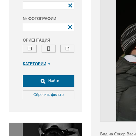
№ ФОТОГРАФИИ
ОРИЕНТАЦИЯ
КАТЕГОРИИ
Армия и ВПК
Досуг, туризм и отдых
Найти
Культура
Медицина
Сбросить фильтр
Наука
Образование
Общество
Окружающая среда
Политика
Вид на Собор Васи