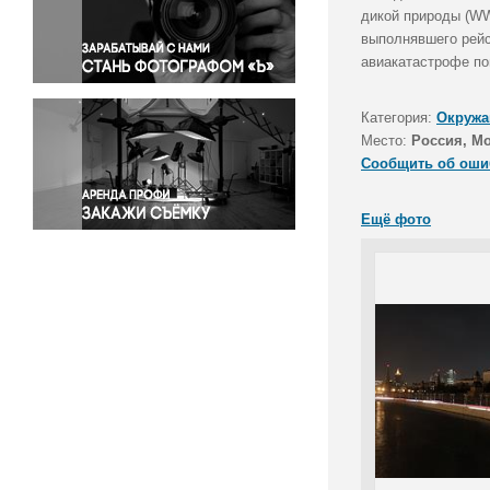
Правосудие
дикой природы (WW
выполнявшего рейс
Происшествия и конфликты
авиакатастрофе по
Религия
Светская жизнь
Категория:
Окружа
Спорт
Место:
Россия, М
Экология
Сообщить об оши
Экономика и бизнес
Ещё фото