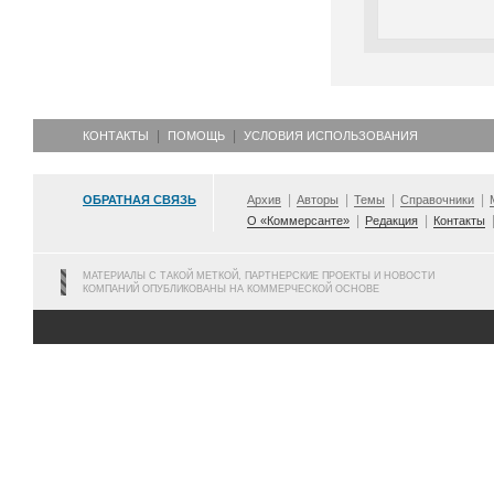
КОНТАКТЫ
ПОМОЩЬ
УСЛОВИЯ ИСПОЛЬЗОВАНИЯ
ОБРАТНАЯ СВЯЗЬ
Архив
Авторы
Темы
Справочники
О «Коммерсанте»
Редакция
Контакты
МАТЕРИАЛЫ С ТАКОЙ МЕТКОЙ, ПАРТНЕРСКИЕ ПРОЕКТЫ И НОВОСТИ
КОМПАНИЙ ОПУБЛИКОВАНЫ НА КОММЕРЧЕСКОЙ ОСНОВЕ