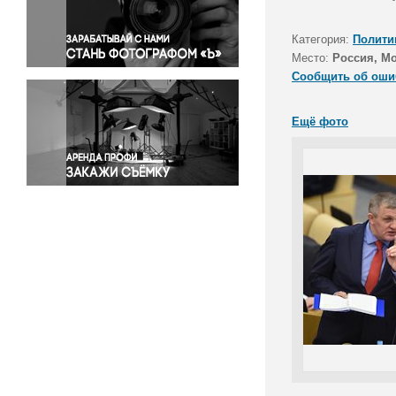
Правосудие
Происшествия и конфликты
Категория:
Полити
Религия
Место:
Россия, М
Сообщить об оши
Светская жизнь
Спорт
Ещё фото
Экология
Экономика и бизнес