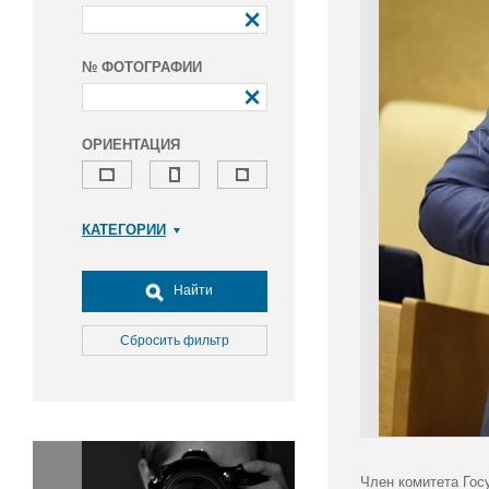
№ ФОТОГРАФИИ
ОРИЕНТАЦИЯ
КАТЕГОРИИ
Армия и ВПК
Досуг, туризм и отдых
Найти
Культура
Медицина
Сбросить фильтр
Наука
Образование
Общество
Окружающая среда
Политика
Член комитета Гос