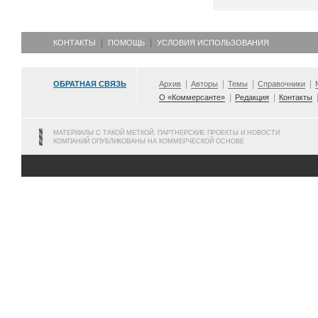
КОНТАКТЫ
ПОМОЩЬ
УСЛОВИЯ ИСПОЛЬЗОВАНИЯ
ОБРАТНАЯ СВЯЗЬ
Архив
Авторы
Темы
Справочники
О «Коммерсанте»
Редакция
Контакты
МАТЕРИАЛЫ С ТАКОЙ МЕТКОЙ, ПАРТНЕРСКИЕ ПРОЕКТЫ И НОВОСТИ
КОМПАНИЙ ОПУБЛИКОВАНЫ НА КОММЕРЧЕСКОЙ ОСНОВЕ