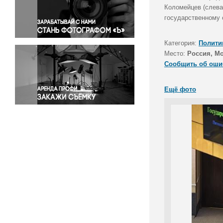
Правосудие
Коломейцев (слева
государственному 
Происшествия и конфликты
Религия
Категория:
Полити
Светская жизнь
Место:
Россия, М
Спорт
Сообщить об оши
Экология
Экономика и бизнес
Ещё фото