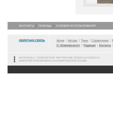
КОНТАКТЫ
ПОМОЩЬ
УСЛОВИЯ ИСПОЛЬЗОВАНИЯ
ОБРАТНАЯ СВЯЗЬ
Архив
Авторы
Темы
Справочники
О «Коммерсанте»
Редакция
Контакты
МАТЕРИАЛЫ С ТАКОЙ МЕТКОЙ, ПАРТНЕРСКИЕ ПРОЕКТЫ И НОВОСТИ
КОМПАНИЙ ОПУБЛИКОВАНЫ НА КОММЕРЧЕСКОЙ ОСНОВЕ