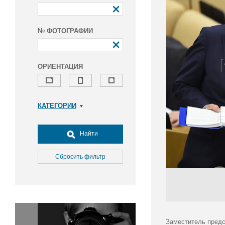
№ ФОТОГРАФИИ
ОРИЕНТАЦИЯ
КАТЕГОРИИ
Армия и ВПК
Досуг, туризм и отдых
Найти
Культура
Медицина
Сбросить фильтр
Наука
Образование
Общество
Окружающая среда
Политика
Заместитель предс