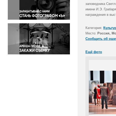
Правосудие
заповедника Светл
имени И.Э. Грабар
Происшествия и конфликты
награждения в выс
Религия
Светская жизнь
Категория:
Культу
Спорт
Место:
Россия, М
Экология
Сообщить об оши
Экономика и бизнес
Ещё фото