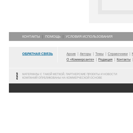
КОНТАКТЫ
ПОМОЩЬ
УСЛОВИЯ ИСПОЛЬЗОВАНИЯ
ОБРАТНАЯ СВЯЗЬ
Архив
Авторы
Темы
Справочники
О «Коммерсанте»
Редакция
Контакты
МАТЕРИАЛЫ С ТАКОЙ МЕТКОЙ, ПАРТНЕРСКИЕ ПРОЕКТЫ И НОВОСТИ
КОМПАНИЙ ОПУБЛИКОВАНЫ НА КОММЕРЧЕСКОЙ ОСНОВЕ