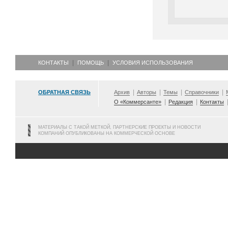
КОНТАКТЫ
ПОМОЩЬ
УСЛОВИЯ ИСПОЛЬЗОВАНИЯ
ОБРАТНАЯ СВЯЗЬ
Архив
Авторы
Темы
Справочники
О «Коммерсанте»
Редакция
Контакты
МАТЕРИАЛЫ С ТАКОЙ МЕТКОЙ, ПАРТНЕРСКИЕ ПРОЕКТЫ И НОВОСТИ
КОМПАНИЙ ОПУБЛИКОВАНЫ НА КОММЕРЧЕСКОЙ ОСНОВЕ