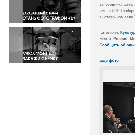
Правосудие
заповедника Светл
имени И.Э. Грабар
Происшествия и конфликты
выставочном зале 
Религия
Светская жизнь
Категория:
Культу
Спорт
Место:
Россия, М
Экология
Сообщить об оши
Экономика и бизнес
Ещё фото