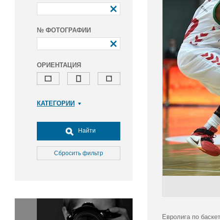
№ ФОТОГРАФИИ
ОРИЕНТАЦИЯ
КАТЕГОРИИ
Армия и ВПК
Досуг, туризм и отдых
Найти
Культура
Медицина
Сбросить фильтр
Наука
Образование
Общество
Окружающая среда
Политика
Евролига по баске