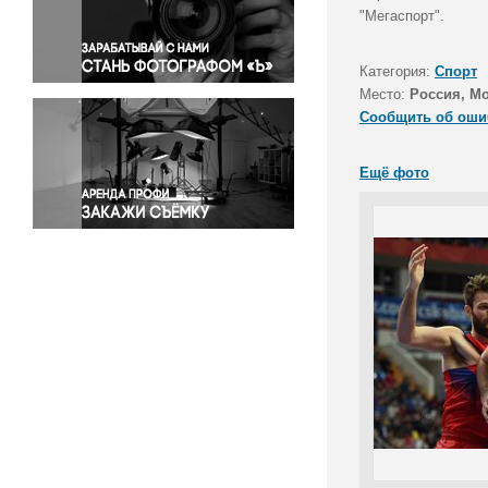
Правосудие
"Мегаспорт".
Происшествия и конфликты
Религия
Категория:
Спорт
Место:
Россия, М
Светская жизнь
Сообщить об оши
Спорт
Экология
Ещё фото
Экономика и бизнес