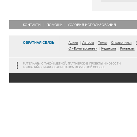
КОНТАКТЫ
ПОМОЩЬ
УСЛОВИЯ ИСПОЛЬЗОВАНИЯ
ОБРАТНАЯ СВЯЗЬ
Архив
Авторы
Темы
Справочники
О «Коммерсанте»
Редакция
Контакты
МАТЕРИАЛЫ С ТАКОЙ МЕТКОЙ, ПАРТНЕРСКИЕ ПРОЕКТЫ И НОВОСТИ
КОМПАНИЙ ОПУБЛИКОВАНЫ НА КОММЕРЧЕСКОЙ ОСНОВЕ