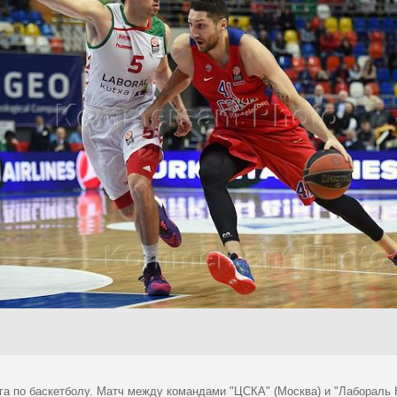
га по баскетболу. Матч между командами "ЦСКА" (Москва) и "Лабораль К