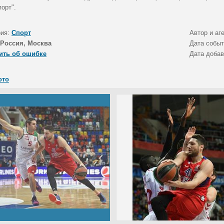
орт".
рия:
Спорт
Автор и аг
Россия, Москва
Дата собы
ить об ошибке
Дата доба
ото