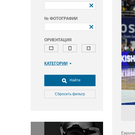
№ ФОТОГРАФИИ
ОРИЕНТАЦИЯ
КАТЕГОРИИ
Армия и ВПК
Досуг, туризм и отдых
Найти
Культура
Медицина
Сбросить фильтр
Наука
Образование
Общество
Окружающая среда
Политика
Евроли