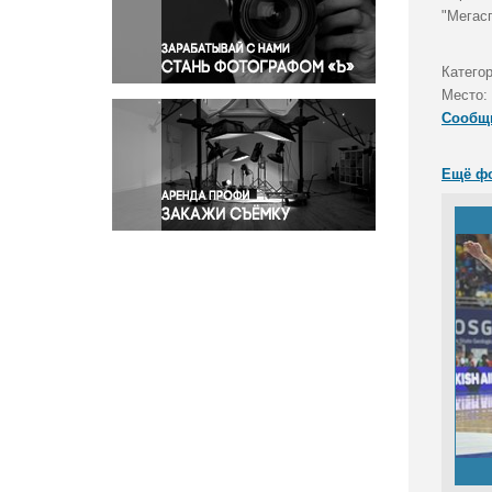
Правосудие
"Мегасп
Происшествия и конфликты
Религия
Катего
Место:
Светская жизнь
Сообщ
Спорт
Экология
Ещё ф
Экономика и бизнес