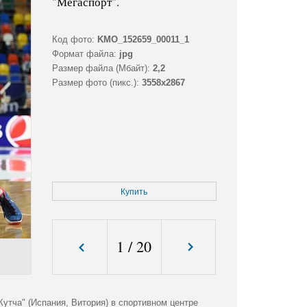
"Мегаспорт".
Код фото:
KMO_152659_00011_1
Формат файла:
jpg
Размер файла (Мбайт):
2,2
Размер фото (пикс.):
3558x2867
Купить
1
/
20
утча" (Испания, Витория) в спортивном центре