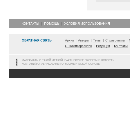
КОНТАКТЫ
ПОМОЩЬ
УСЛОВИЯ ИСПОЛЬЗОВАНИЯ
ОБРАТНАЯ СВЯЗЬ
Архив
Авторы
Темы
Справочники
О «Коммерсанте»
Редакция
Контакты
МАТЕРИАЛЫ С ТАКОЙ МЕТКОЙ, ПАРТНЕРСКИЕ ПРОЕКТЫ И НОВОСТИ
КОМПАНИЙ ОПУБЛИКОВАНЫ НА КОММЕРЧЕСКОЙ ОСНОВЕ