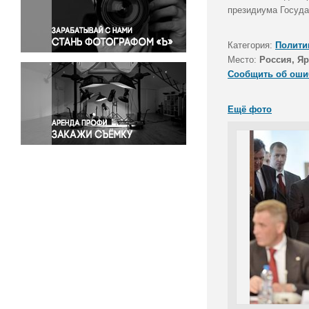
Правосудие
президиума Госуда
Происшествия и конфликты
Религия
Категория:
Полити
Место:
Россия, Яр
Светская жизнь
Сообщить об оши
Спорт
Экология
Ещё фото
Экономика и бизнес