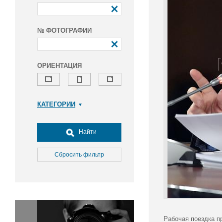
№ ФОТОГРАФИИ
ОРИЕНТАЦИЯ
КАТЕГОРИИ
Армия и ВПК
Досуг, туризм и отдых
Найти
Культура
Медицина
Сбросить фильтр
Наука
Образование
Общество
Окружающая среда
Политика
Рабочая поездка п