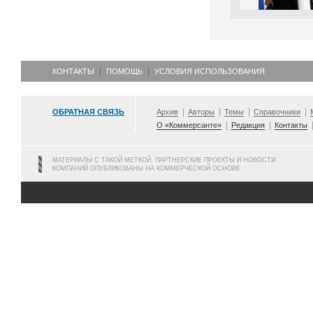
КОНТАКТЫ
ПОМОЩЬ
УСЛОВИЯ ИСПОЛЬЗОВАНИЯ
ОБРАТНАЯ СВЯЗЬ
Архив
Авторы
Темы
Справочники
О «Коммерсанте»
Редакция
Контакты
МАТЕРИАЛЫ С ТАКОЙ МЕТКОЙ, ПАРТНЕРСКИЕ ПРОЕКТЫ И НОВОСТИ
КОМПАНИЙ ОПУБЛИКОВАНЫ НА КОММЕРЧЕСКОЙ ОСНОВЕ