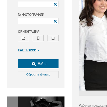
№ ФОТОГРАФИИ
ОРИЕНТАЦИЯ
КАТЕГОРИИ
Армия и ВПК
Досуг, туризм и отдых
Найти
Культура
Медицина
Сбросить фильтр
Наука
Образование
Общество
Окружающая среда
Политика
Рабочая поездка п