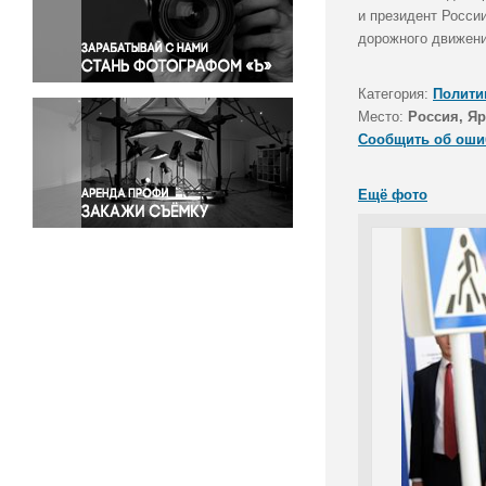
Правосудие
и президент Росси
дорожного движени
Происшествия и конфликты
Религия
Категория:
Полити
Светская жизнь
Место:
Россия, Яр
Спорт
Сообщить об оши
Экология
Экономика и бизнес
Ещё фото