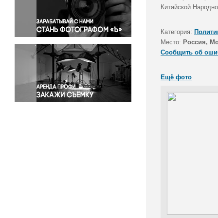
Правосудие
Китайской Народно
Происшествия и конфликты
Религия
Категория:
Полити
Место:
Россия, М
Светская жизнь
Сообщить об оши
Спорт
Экология
Ещё фото
Экономика и бизнес