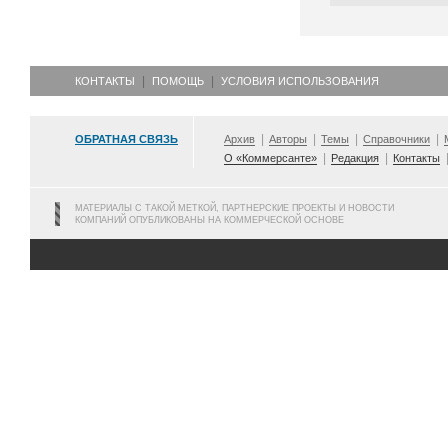
КОНТАКТЫ
ПОМОЩЬ
УСЛОВИЯ ИСПОЛЬЗОВАНИЯ
ОБРАТНАЯ СВЯЗЬ
Архив
Авторы
Темы
Справочники
О «Коммерсанте»
Редакция
Контакты
МАТЕРИАЛЫ С ТАКОЙ МЕТКОЙ, ПАРТНЕРСКИЕ ПРОЕКТЫ И НОВОСТИ
КОМПАНИЙ ОПУБЛИКОВАНЫ НА КОММЕРЧЕСКОЙ ОСНОВЕ