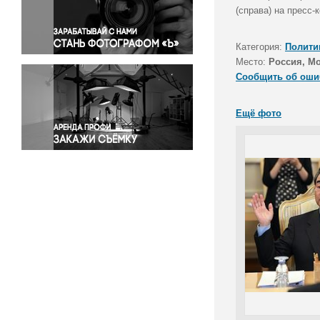
Правосудие
(справа) на пресс
Происшествия и конфликты
Религия
Категория:
Полити
Место:
Россия, М
Светская жизнь
Сообщить об оши
Спорт
Экология
Ещё фото
Экономика и бизнес