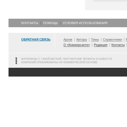
КОНТАКТЫ
ПОМОЩЬ
УСЛОВИЯ ИСПОЛЬЗОВАНИЯ
ОБРАТНАЯ СВЯЗЬ
Архив
Авторы
Темы
Справочники
О «Коммерсанте»
Редакция
Контакты
МАТЕРИАЛЫ С ТАКОЙ МЕТКОЙ, ПАРТНЕРСКИЕ ПРОЕКТЫ И НОВОСТИ
КОМПАНИЙ ОПУБЛИКОВАНЫ НА КОММЕРЧЕСКОЙ ОСНОВЕ