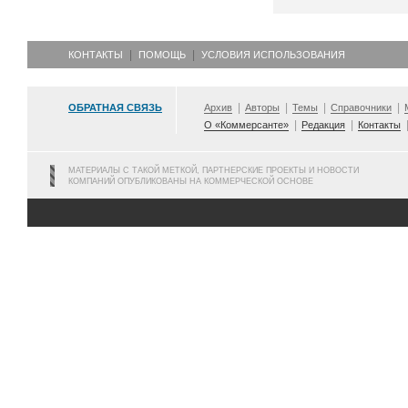
КОНТАКТЫ
ПОМОЩЬ
УСЛОВИЯ ИСПОЛЬЗОВАНИЯ
ОБРАТНАЯ СВЯЗЬ
Архив
Авторы
Темы
Справочники
О «Коммерсанте»
Редакция
Контакты
МАТЕРИАЛЫ С ТАКОЙ МЕТКОЙ, ПАРТНЕРСКИЕ ПРОЕКТЫ И НОВОСТИ
КОМПАНИЙ ОПУБЛИКОВАНЫ НА КОММЕРЧЕСКОЙ ОСНОВЕ