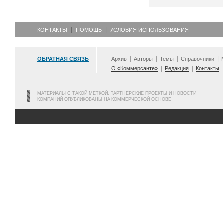
КОНТАКТЫ
ПОМОЩЬ
УСЛОВИЯ ИСПОЛЬЗОВАНИЯ
ОБРАТНАЯ СВЯЗЬ
Архив
Авторы
Темы
Справочники
О «Коммерсанте»
Редакция
Контакты
МАТЕРИАЛЫ С ТАКОЙ МЕТКОЙ, ПАРТНЕРСКИЕ ПРОЕКТЫ И НОВОСТИ
КОМПАНИЙ ОПУБЛИКОВАНЫ НА КОММЕРЧЕСКОЙ ОСНОВЕ