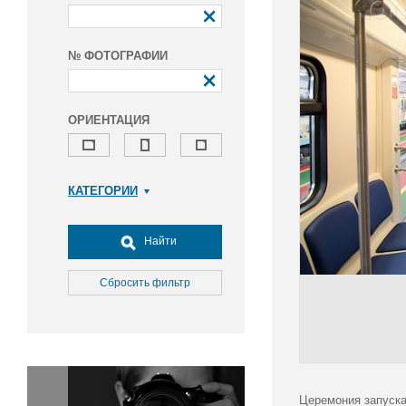
№ ФОТОГРАФИИ
ОРИЕНТАЦИЯ
КАТЕГОРИИ
Армия и ВПК
Досуг, туризм и отдых
Найти
Культура
Медицина
Сбросить фильтр
Наука
Образование
Общество
Окружающая среда
Политика
Церемония запуска