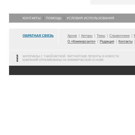
КОНТАКТЫ
ПОМОЩЬ
УСЛОВИЯ ИСПОЛЬЗОВАНИЯ
ОБРАТНАЯ СВЯЗЬ
Архив
Авторы
Темы
Справочники
О «Коммерсанте»
Редакция
Контакты
МАТЕРИАЛЫ С ТАКОЙ МЕТКОЙ, ПАРТНЕРСКИЕ ПРОЕКТЫ И НОВОСТИ
КОМПАНИЙ ОПУБЛИКОВАНЫ НА КОММЕРЧЕСКОЙ ОСНОВЕ