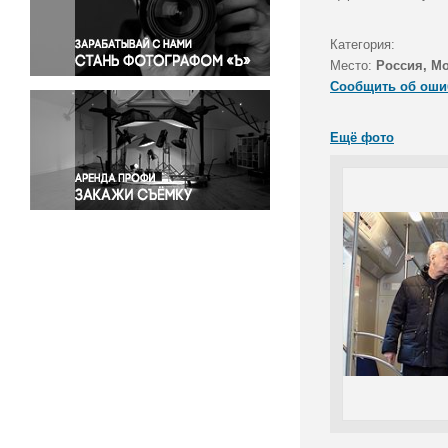
Правосудие
Происшествия и конфликты
Категория:
Религия
Место:
Россия, М
Сообщить об оши
Светская жизнь
Спорт
Ещё фото
Экология
Экономика и бизнес