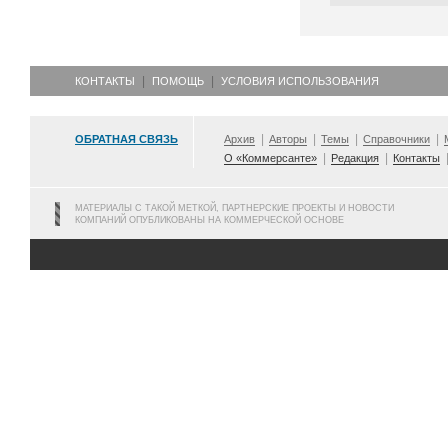
КОНТАКТЫ
ПОМОЩЬ
УСЛОВИЯ ИСПОЛЬЗОВАНИЯ
ОБРАТНАЯ СВЯЗЬ
Архив
Авторы
Темы
Справочники
О «Коммерсанте»
Редакция
Контакты
МАТЕРИАЛЫ С ТАКОЙ МЕТКОЙ, ПАРТНЕРСКИЕ ПРОЕКТЫ И НОВОСТИ
КОМПАНИЙ ОПУБЛИКОВАНЫ НА КОММЕРЧЕСКОЙ ОСНОВЕ