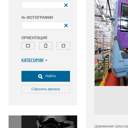
№ ФОТОГРАФИИ
ОРИЕНТАЦИЯ
КАТЕГОРИИ
Армия и ВПК
Досуг, туризм и отдых
Найти
Культура
Медицина
Сбросить фильтр
Наука
Образование
Общество
Окружающая среда
Политика
Церемония запуска