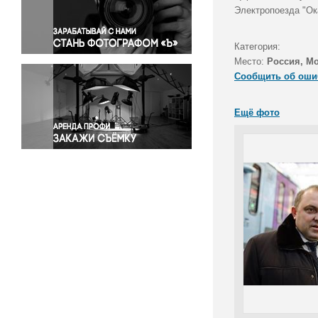
Правосудие
Электропоезда "Ока
Происшествия и конфликты
Религия
Категория:
Место:
Россия, М
Светская жизнь
Сообщить об оши
Спорт
Экология
Ещё фото
Экономика и бизнес