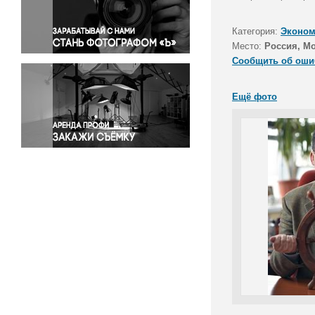
Правосудие
Происшествия и конфликты
Категория:
Эконом
Религия
Место:
Россия, М
Сообщить об оши
Светская жизнь
Спорт
Ещё фото
Экология
Экономика и бизнес