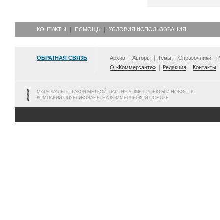
КОНТАКТЫ
ПОМОЩЬ
УСЛОВИЯ ИСПОЛЬЗОВАНИЯ
ОБРАТНАЯ СВЯЗЬ
Архив
Авторы
Темы
Справочники
О «Коммерсанте»
Редакция
Контакты
МАТЕРИАЛЫ С ТАКОЙ МЕТКОЙ, ПАРТНЕРСКИЕ ПРОЕКТЫ И НОВОСТИ
КОМПАНИЙ ОПУБЛИКОВАНЫ НА КОММЕРЧЕСКОЙ ОСНОВЕ