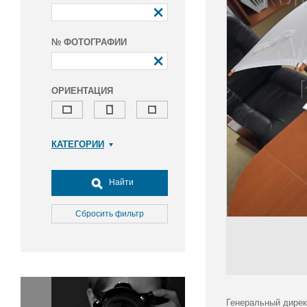
№ ФОТОГРАФИИ
ОРИЕНТАЦИЯ
КАТЕГОРИИ
Армия и ВПК
Досуг, туризм и отдых
Найти
Культура
Медицина
Сбросить фильтр
Наука
Образование
Общество
Окружающая среда
Политика
Генеральный дирек