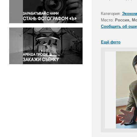
Правосудие
Происшествия и конфликты
Категория:
Эконом
Религия
Место:
Россия, М
Сообщить об оши
Светская жизнь
Спорт
Ещё фото
Экология
Экономика и бизнес