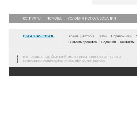
КОНТАКТЫ
ПОМОЩЬ
УСЛОВИЯ ИСПОЛЬЗОВАНИЯ
ОБРАТНАЯ СВЯЗЬ
Архив
Авторы
Темы
Справочники
О «Коммерсанте»
Редакция
Контакты
МАТЕРИАЛЫ С ТАКОЙ МЕТКОЙ, ПАРТНЕРСКИЕ ПРОЕКТЫ И НОВОСТИ
КОМПАНИЙ ОПУБЛИКОВАНЫ НА КОММЕРЧЕСКОЙ ОСНОВЕ