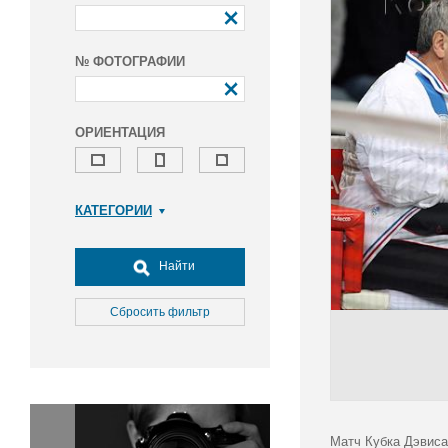
№ ФОТОГРАФИИ
ОРИЕНТАЦИЯ
КАТЕГОРИИ
Армия и ВПК
Досуг, туризм и отдых
Найти
Культура
Медицина
Сбросить фильтр
Наука
Образование
Общество
Окружающая среда
Политика
Матч Кубка Дэвиса