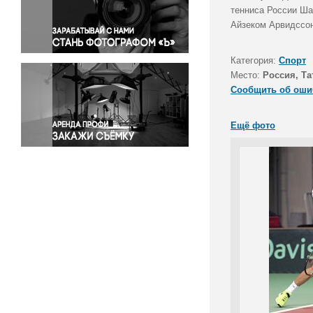
Правосудие
тенниса России Ша
Айзеком Арвидссон
Происшествия и конфликты
Религия
Категория:
Спорт
Светская жизнь
Место:
Россия, Та
Спорт
Сообщить об оши
Экология
Экономика и бизнес
Ещё фото