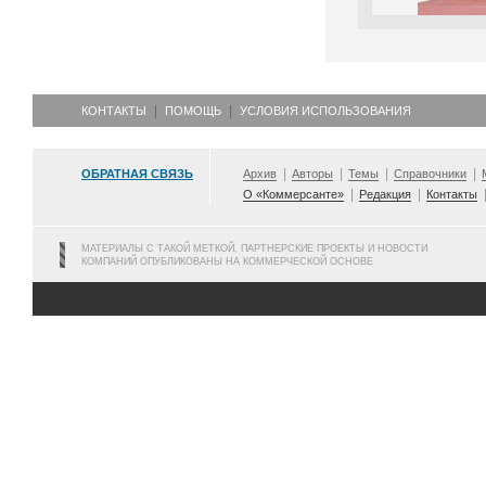
КОНТАКТЫ
ПОМОЩЬ
УСЛОВИЯ ИСПОЛЬЗОВАНИЯ
ОБРАТНАЯ СВЯЗЬ
Архив
Авторы
Темы
Справочники
О «Коммерсанте»
Редакция
Контакты
МАТЕРИАЛЫ С ТАКОЙ МЕТКОЙ, ПАРТНЕРСКИЕ ПРОЕКТЫ И НОВОСТИ
КОМПАНИЙ ОПУБЛИКОВАНЫ НА КОММЕРЧЕСКОЙ ОСНОВЕ