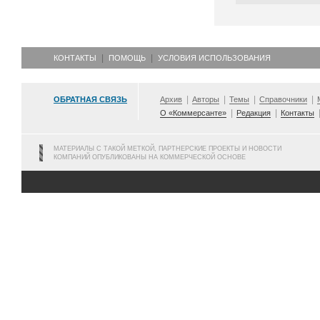
КОНТАКТЫ
ПОМОЩЬ
УСЛОВИЯ ИСПОЛЬЗОВАНИЯ
ОБРАТНАЯ СВЯЗЬ
Архив
Авторы
Темы
Справочники
О «Коммерсанте»
Редакция
Контакты
МАТЕРИАЛЫ С ТАКОЙ МЕТКОЙ, ПАРТНЕРСКИЕ ПРОЕКТЫ И НОВОСТИ
КОМПАНИЙ ОПУБЛИКОВАНЫ НА КОММЕРЧЕСКОЙ ОСНОВЕ