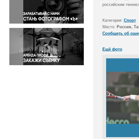
Правосудие
российским теннис
Происшествия и конфликты
Религия
Категория:
Спорт
Место:
Россия, Та
Светская жизнь
Сообщить об оши
Спорт
Экология
Ещё фото
Экономика и бизнес