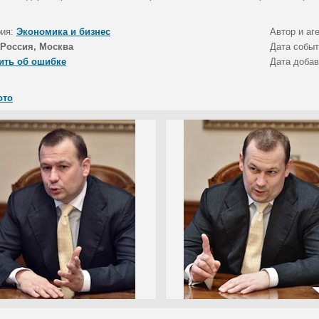
рия:
Экономика и бизнес
Автор и аг
Россия, Москва
Дата собы
ить об ошибке
Дата доба
ото