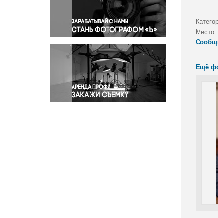
Правосудие
Происшествия и конфликты
Катего
Религия
Место:
Сообщ
Светская жизнь
Спорт
Ещё ф
Экология
Экономика и бизнес