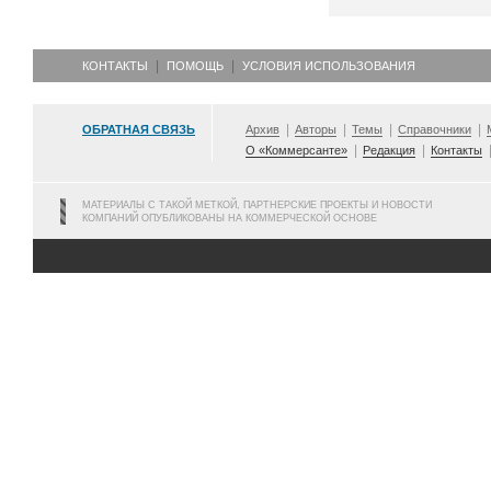
КОНТАКТЫ
ПОМОЩЬ
УСЛОВИЯ ИСПОЛЬЗОВАНИЯ
ОБРАТНАЯ СВЯЗЬ
Архив
Авторы
Темы
Справочники
О «Коммерсанте»
Редакция
Контакты
МАТЕРИАЛЫ С ТАКОЙ МЕТКОЙ, ПАРТНЕРСКИЕ ПРОЕКТЫ И НОВОСТИ
КОМПАНИЙ ОПУБЛИКОВАНЫ НА КОММЕРЧЕСКОЙ ОСНОВЕ