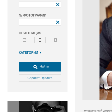
№ ФОТОГРАФИИ
ОРИЕНТАЦИЯ
КАТЕГОРИИ
Армия и ВПК
Досуг, туризм и отдых
Найти
Культура
Медицина
Сбросить фильтр
Наука
Образование
Общество
Окружающая среда
Политика
Генеральный дирек