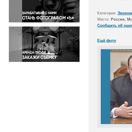
Правосудие
Происшествия и конфликты
Категория:
Эконом
Религия
Место:
Россия, М
Сообщить об оши
Светская жизнь
Спорт
Ещё фото
Экология
Экономика и бизнес