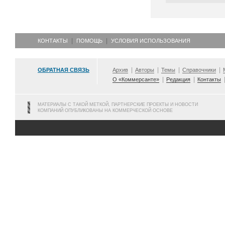
КОНТАКТЫ
ПОМОЩЬ
УСЛОВИЯ ИСПОЛЬЗОВАНИЯ
ОБРАТНАЯ СВЯЗЬ
Архив
Авторы
Темы
Справочники
О «Коммерсанте»
Редакция
Контакты
МАТЕРИАЛЫ С ТАКОЙ МЕТКОЙ, ПАРТНЕРСКИЕ ПРОЕКТЫ И НОВОСТИ
КОМПАНИЙ ОПУБЛИКОВАНЫ НА КОММЕРЧЕСКОЙ ОСНОВЕ