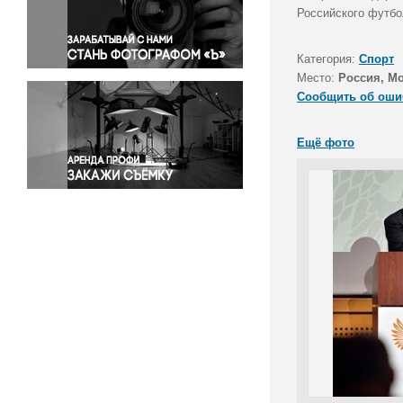
Правосудие
Российского футбол
Происшествия и конфликты
Религия
Категория:
Спорт
Место:
Россия, М
Светская жизнь
Сообщить об оши
Спорт
Экология
Ещё фото
Экономика и бизнес