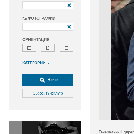
№ ФОТОГРАФИИ
ОРИЕНТАЦИЯ
КАТЕГОРИИ
Армия и ВПК
Досуг, туризм и отдых
Найти
Культура
Медицина
Сбросить фильтр
Наука
Образование
Общество
Окружающая среда
Политика
Генеральный дирек