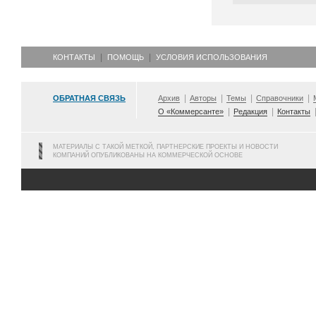
КОНТАКТЫ
ПОМОЩЬ
УСЛОВИЯ ИСПОЛЬЗОВАНИЯ
ОБРАТНАЯ СВЯЗЬ
Архив
Авторы
Темы
Справочники
О «Коммерсанте»
Редакция
Контакты
МАТЕРИАЛЫ С ТАКОЙ МЕТКОЙ, ПАРТНЕРСКИЕ ПРОЕКТЫ И НОВОСТИ
КОМПАНИЙ ОПУБЛИКОВАНЫ НА КОММЕРЧЕСКОЙ ОСНОВЕ