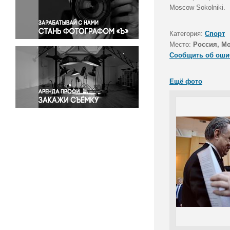
Правосудие
Moscow Sokolniki.
Происшествия и конфликты
Религия
Категория:
Спорт
Место:
Россия, М
Светская жизнь
Сообщить об оши
Спорт
Экология
Ещё фото
Экономика и бизнес