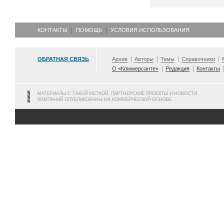
КОНТАКТЫ
ПОМОЩЬ
УСЛОВИЯ ИСПОЛЬЗОВАНИЯ
ОБРАТНАЯ СВЯЗЬ
Архив
Авторы
Темы
Справочники
О «Коммерсанте»
Редакция
Контакты
МАТЕРИАЛЫ С ТАКОЙ МЕТКОЙ, ПАРТНЕРСКИЕ ПРОЕКТЫ И НОВОСТИ
КОМПАНИЙ ОПУБЛИКОВАНЫ НА КОММЕРЧЕСКОЙ ОСНОВЕ