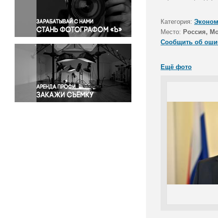
Правосудие
Происшествия и конфликты
Категория:
Эконом
Религия
Место:
Россия, М
Сообщить об оши
Светская жизнь
Спорт
Ещё фото
Экология
Экономика и бизнес