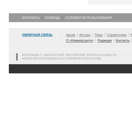
КОНТАКТЫ
ПОМОЩЬ
УСЛОВИЯ ИСПОЛЬЗОВАНИЯ
ОБРАТНАЯ СВЯЗЬ
Архив
Авторы
Темы
Справочники
О «Коммерсанте»
Редакция
Контакты
МАТЕРИАЛЫ С ТАКОЙ МЕТКОЙ, ПАРТНЕРСКИЕ ПРОЕКТЫ И НОВОСТИ
КОМПАНИЙ ОПУБЛИКОВАНЫ НА КОММЕРЧЕСКОЙ ОСНОВЕ