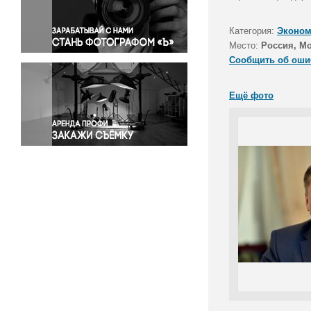
Правосудие
Происшествия и конфликты
Категория:
Эконом
Религия
Место:
Россия, М
Сообщить об оши
Светская жизнь
Спорт
Ещё фото
Экология
Экономика и бизнес