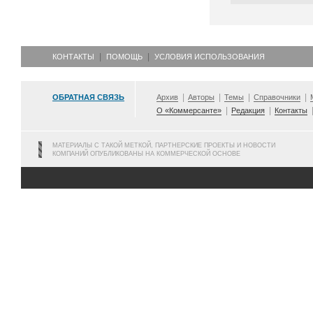
КОНТАКТЫ
ПОМОЩЬ
УСЛОВИЯ ИСПОЛЬЗОВАНИЯ
ОБРАТНАЯ СВЯЗЬ
Архив
Авторы
Темы
Справочники
О «Коммерсанте»
Редакция
Контакты
МАТЕРИАЛЫ С ТАКОЙ МЕТКОЙ, ПАРТНЕРСКИЕ ПРОЕКТЫ И НОВОСТИ
КОМПАНИЙ ОПУБЛИКОВАНЫ НА КОММЕРЧЕСКОЙ ОСНОВЕ