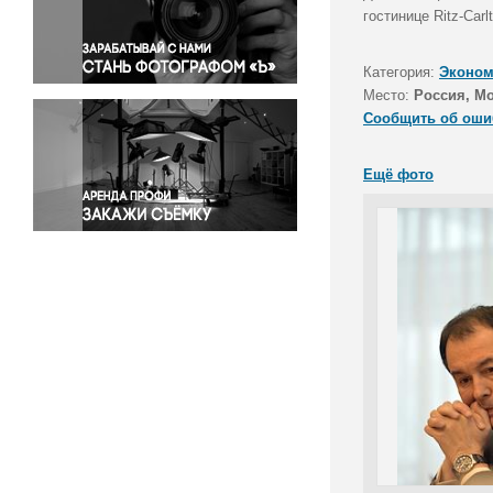
Правосудие
гостинице Ritz-Ca
Происшествия и конфликты
Религия
Категория:
Эконом
Место:
Россия, М
Светская жизнь
Сообщить об оши
Спорт
Экология
Ещё фото
Экономика и бизнес