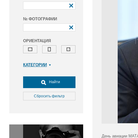
№ ФОТОГРАФИИ
ОРИЕНТАЦИЯ
КАТЕГОРИИ
Армия и ВПК
Досуг, туризм и отдых
Найти
Культура
Медицина
Сбросить фильтр
Наука
Образование
Общество
Окружающая среда
Политика
День авиации МАТА/