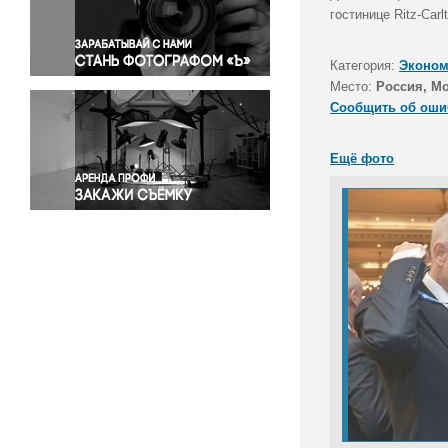
Правосудие
гостинице Ritz-Car
Происшествия и конфликты
Религия
Категория:
Эконом
Место:
Россия, М
Светская жизнь
Сообщить об оши
Спорт
Экология
Ещё фото
Экономика и бизнес