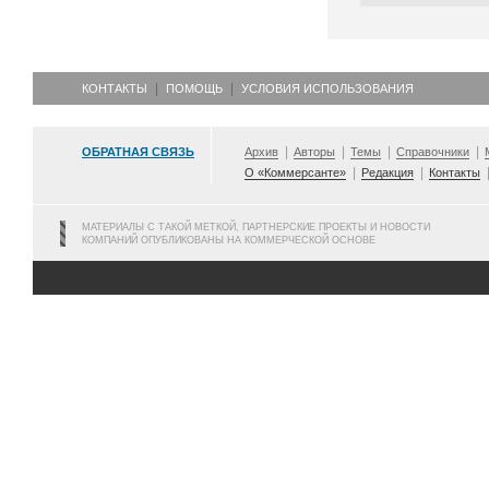
КОНТАКТЫ
ПОМОЩЬ
УСЛОВИЯ ИСПОЛЬЗОВАНИЯ
ОБРАТНАЯ СВЯЗЬ
Архив
Авторы
Темы
Справочники
О «Коммерсанте»
Редакция
Контакты
МАТЕРИАЛЫ С ТАКОЙ МЕТКОЙ, ПАРТНЕРСКИЕ ПРОЕКТЫ И НОВОСТИ
КОМПАНИЙ ОПУБЛИКОВАНЫ НА КОММЕРЧЕСКОЙ ОСНОВЕ