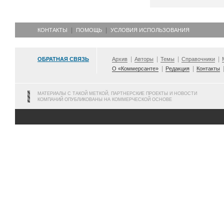
КОНТАКТЫ
ПОМОЩЬ
УСЛОВИЯ ИСПОЛЬЗОВАНИЯ
ОБРАТНАЯ СВЯЗЬ
Архив
Авторы
Темы
Справочники
О «Коммерсанте»
Редакция
Контакты
МАТЕРИАЛЫ С ТАКОЙ МЕТКОЙ, ПАРТНЕРСКИЕ ПРОЕКТЫ И НОВОСТИ
КОМПАНИЙ ОПУБЛИКОВАНЫ НА КОММЕРЧЕСКОЙ ОСНОВЕ