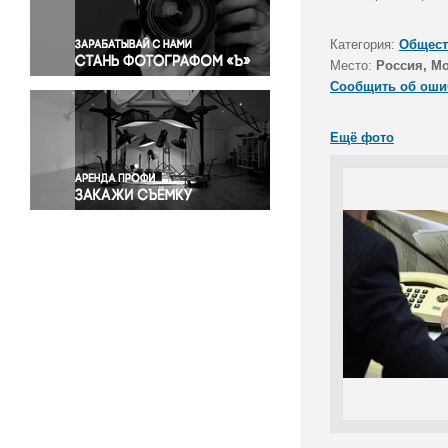
Правосудие
Происшествия и конфликты
Категория:
Общест
Религия
Место:
Россия, М
Сообщить об оши
Светская жизнь
Спорт
Ещё фото
Экология
Экономика и бизнес