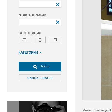
№ ФОТОГРАФИИ
ОРИЕНТАЦИЯ
КАТЕГОРИИ
Армия и ВПК
Досуг, туризм и отдых
Найти
Культура
Медицина
Сбросить фильтр
Наука
Образование
Общество
Окружающая среда
Политика
Министр юстиции Р