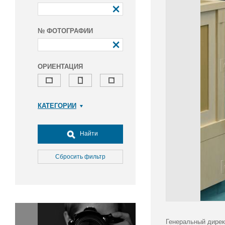
№ ФОТОГРАФИИ
ОРИЕНТАЦИЯ
КАТЕГОРИИ
Армия и ВПК
Досуг, туризм и отдых
Найти
Культура
Медицина
Сбросить фильтр
Наука
Образование
Общество
Окружающая среда
Политика
Генеральный дирек