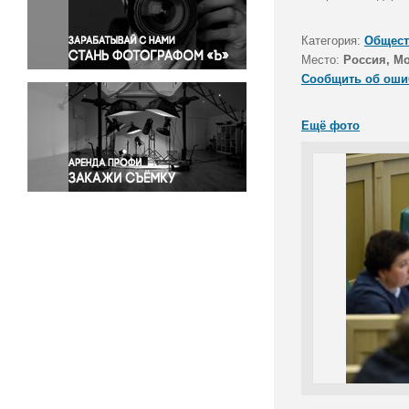
Правосудие
Происшествия и конфликты
Категория:
Общест
Религия
Место:
Россия, М
Сообщить об оши
Светская жизнь
Спорт
Ещё фото
Экология
Экономика и бизнес