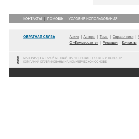
КОНТАКТЫ
ПОМОЩЬ
УСЛОВИЯ ИСПОЛЬЗОВАНИЯ
ОБРАТНАЯ СВЯЗЬ
Архив
Авторы
Темы
Справочники
О «Коммерсанте»
Редакция
Контакты
МАТЕРИАЛЫ С ТАКОЙ МЕТКОЙ, ПАРТНЕРСКИЕ ПРОЕКТЫ И НОВОСТИ
КОМПАНИЙ ОПУБЛИКОВАНЫ НА КОММЕРЧЕСКОЙ ОСНОВЕ