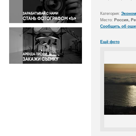
Правосудие
Происшествия и конфликты
Категория:
Эконом
Религия
Место:
Россия, Р
Сообщить об оши
Светская жизнь
Спорт
Ещё фото
Экология
Экономика и бизнес