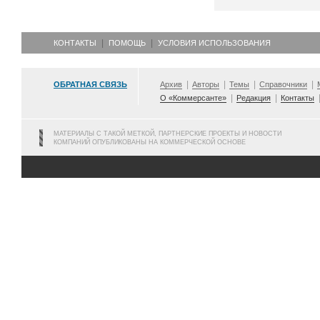
КОНТАКТЫ
ПОМОЩЬ
УСЛОВИЯ ИСПОЛЬЗОВАНИЯ
ОБРАТНАЯ СВЯЗЬ
Архив
Авторы
Темы
Справочники
О «Коммерсанте»
Редакция
Контакты
МАТЕРИАЛЫ С ТАКОЙ МЕТКОЙ, ПАРТНЕРСКИЕ ПРОЕКТЫ И НОВОСТИ
КОМПАНИЙ ОПУБЛИКОВАНЫ НА КОММЕРЧЕСКОЙ ОСНОВЕ