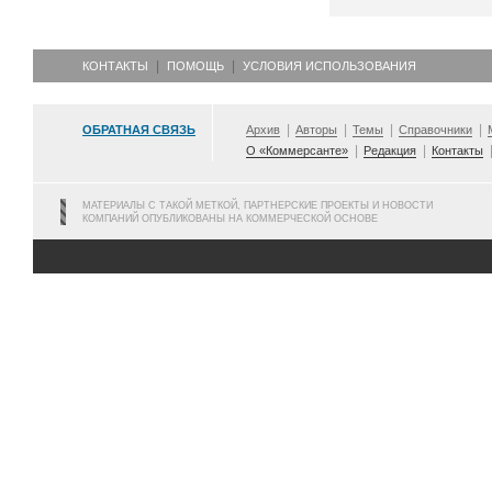
КОНТАКТЫ
ПОМОЩЬ
УСЛОВИЯ ИСПОЛЬЗОВАНИЯ
ОБРАТНАЯ СВЯЗЬ
Архив
Авторы
Темы
Справочники
О «Коммерсанте»
Редакция
Контакты
МАТЕРИАЛЫ С ТАКОЙ МЕТКОЙ, ПАРТНЕРСКИЕ ПРОЕКТЫ И НОВОСТИ
КОМПАНИЙ ОПУБЛИКОВАНЫ НА КОММЕРЧЕСКОЙ ОСНОВЕ