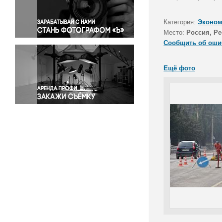
Правосудие
Происшествия и конфликты
Категория:
Эконом
Религия
Место:
Россия, Р
Сообщить об оши
Светская жизнь
Спорт
Ещё фото
Экология
Экономика и бизнес