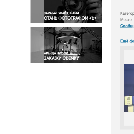
Правосудие
Происшествия и конфликты
Катего
Религия
Место:
Сообщ
Светская жизнь
Спорт
Ещё ф
Экология
Экономика и бизнес