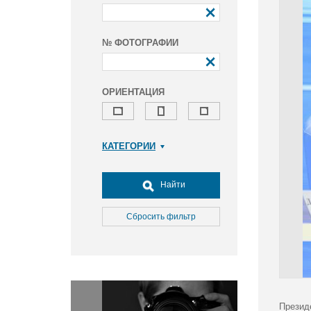
№ ФОТОГРАФИИ
ОРИЕНТАЦИЯ
КАТЕГОРИИ
Армия и ВПК
Досуг, туризм и отдых
Найти
Культура
Медицина
Сбросить фильтр
Наука
Образование
Общество
Окружающая среда
Политика
Презид