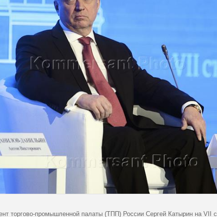
ент торгово-промышленной палаты (ТПП) России Сергей Катырин на VII 