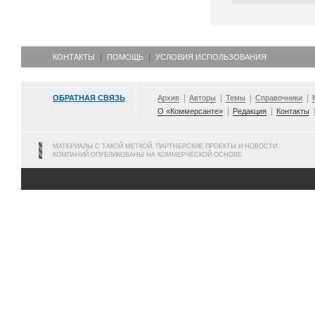
КОНТАКТЫ
ПОМОЩЬ
УСЛОВИЯ ИСПОЛЬЗОВАНИЯ
ОБРАТНАЯ СВЯЗЬ
Архив
Авторы
Темы
Справочники
О «Коммерсанте»
Редакция
Контакты
МАТЕРИАЛЫ С ТАКОЙ МЕТКОЙ, ПАРТНЕРСКИЕ ПРОЕКТЫ И НОВОСТИ
КОМПАНИЙ ОПУБЛИКОВАНЫ НА КОММЕРЧЕСКОЙ ОСНОВЕ