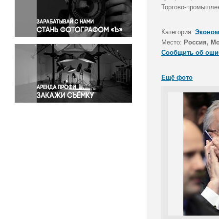
Правосудие
Торгово-промышлен
Происшествия и конфликты
Религия
Категория:
Эконом
Место:
Россия, М
Светская жизнь
Сообщить об оши
Спорт
Экология
Ещё фото
Экономика и бизнес