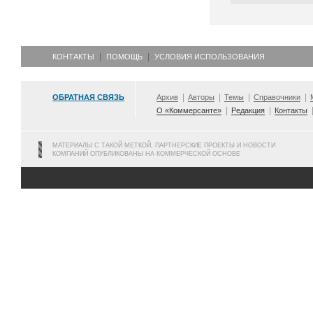
КОНТАКТЫ
ПОМОЩЬ
УСЛОВИЯ ИСПОЛЬЗОВАНИЯ
ОБРАТНАЯ СВЯЗЬ
Архив
Авторы
Темы
Справочники
О «Коммерсанте»
Редакция
Контакты
МАТЕРИАЛЫ С ТАКОЙ МЕТКОЙ, ПАРТНЕРСКИЕ ПРОЕКТЫ И НОВОСТИ
КОМПАНИЙ ОПУБЛИКОВАНЫ НА КОММЕРЧЕСКОЙ ОСНОВЕ