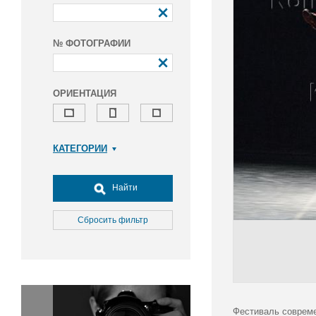
№ ФОТОГРАФИИ
ОРИЕНТАЦИЯ
КАТЕГОРИИ
Армия и ВПК
Досуг, туризм и отдых
Найти
Культура
Медицина
Сбросить фильтр
Наука
Образование
Общество
Окружающая среда
Политика
Фестиваль совреме