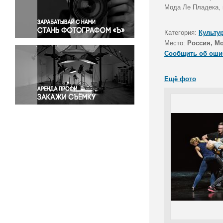
Правосудие
Мода Ле Пладека, 
Происшествия и конфликты
Религия
Категория:
Культу
Место:
Россия, М
Светская жизнь
Сообщить об оши
Спорт
Экология
Ещё фото
Экономика и бизнес